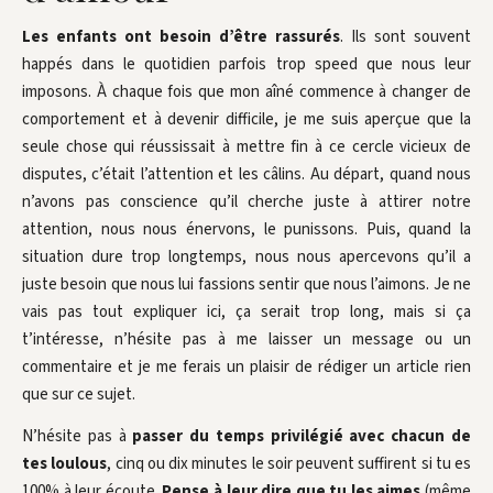
Les enfants ont besoin d’être rassurés
. Ils sont souvent
happés dans le quotidien parfois trop speed que nous leur
imposons. À chaque fois que mon aîné commence à changer de
comportement et à devenir difficile, je me suis aperçue que la
seule chose qui réussissait à mettre fin à ce cercle vicieux de
disputes, c’était l’attention et les câlins. Au départ, quand nous
n’avons pas conscience qu’il cherche juste à attirer notre
attention, nous nous énervons, le punissons. Puis, quand la
situation dure trop longtemps, nous nous apercevons qu’il a
juste besoin que nous lui fassions sentir que nous l’aimons. Je ne
vais pas tout expliquer ici, ça serait trop long, mais si ça
t’intéresse, n’hésite pas à me laisser un message ou un
commentaire et je me ferais un plaisir de rédiger un article rien
que sur ce sujet.
N’hésite pas à
passer du temps privilégié avec chacun de
tes loulous
, cinq ou dix minutes le soir peuvent suffirent si tu es
100% à leur écoute.
Pense à leur dire que tu les aimes
(même