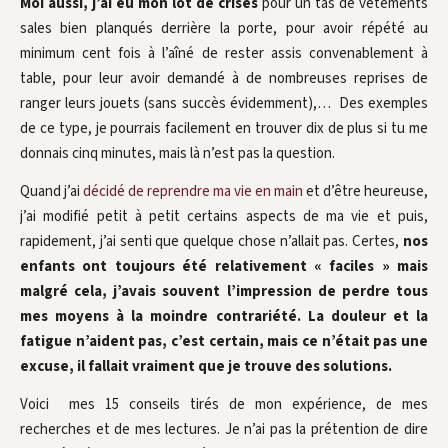
Moi aussi, j’ai eu mon lot de crises
pour un tas de vêtements
sales bien planqués derrière la porte, pour avoir répété au
minimum cent fois à l’aîné de rester assis convenablement à
table, pour leur avoir demandé à de nombreuses reprises de
ranger leurs jouets (sans succès évidemment),… Des exemples
de ce type, je pourrais facilement en trouver dix de plus si tu me
donnais cinq minutes, mais là n’est pas la question.
Quand j’ai
décidé de reprendre ma vie en main
et d’être heureuse,
j’ai modifié petit à petit certains aspects de ma vie et puis,
rapidement, j’ai senti que quelque chose n’allait pas. Certes,
nos
enfants ont toujours été relativement « faciles » mais
malgré cela, j’avais souvent l’impression de perdre tous
mes moyens à la moindre contrariété. La douleur et la
fatigue n’aident pas, c’est certain, mais ce n’était pas une
excuse, il fallait vraiment que je trouve des solutions.
Voici mes 15 conseils tirés de mon expérience, de mes
recherches et de mes lectures. Je n’ai pas la prétention de dire